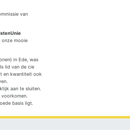
Commissie van
istenUnie
an onze mooie
nen) in Ede, was
s lid van de cie
t en kwantiteit ook
ven.
ijk aan te sluiten.
te voorkomen.
oede basis ligt.