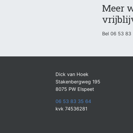
Meer w
vrijbl
Bel
06 53 83
Dick van Hoek
Stakenbergweg 195
8075 PW Elspeet
06 53 83 35 64
kvk 74536281