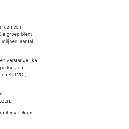
en aan een
 De groep biedt
miljoen, aantal
n verstandelijke
eperking en
 en SGLVG),
n
ozen.
roblematiek en