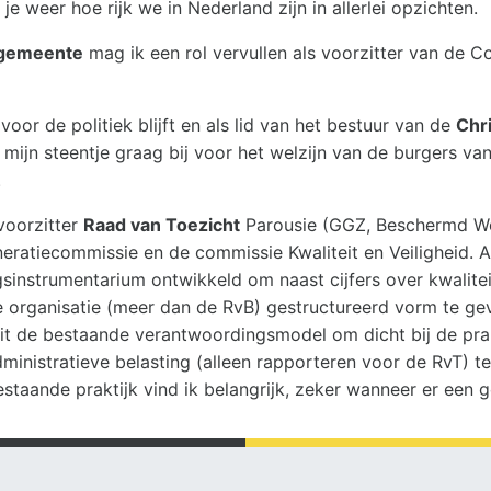
e weer hoe rijk we in Nederland zijn in allerlei opzichten.
 gemeente
mag ik een rol vervullen als voorzitter van de 
 voor de politiek blijft en als lid van het bestuur van de
Chr
 mijn steentje graag bij voor het welzijn van de burgers v
.
 voorzitter
Raad van Toezicht
Parousie (GGZ, Beschermd Wo
eratiecommissie en de commissie Kwaliteit en Veiligheid. Al
gsinstrumentarium ontwikkeld om naast cijfers over kwalitei
 organisatie (meer dan de RvB) gestructureerd vorm te ge
it de bestaande verantwoordingsmodel om dicht bij de prakt
dministratieve belasting (alleen rapporteren voor de RvT) 
estaande praktijk vind ik belangrijk, zeker wanneer er een g