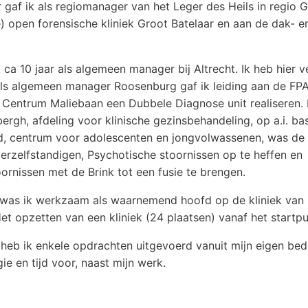
r gaf ik als regiomanager van het Leger des Heils in regio G
) open forensische kliniek Groot Batelaar en aan de dak- 
ca 10 jaar als algemeen manager bij Altrecht. Ik heb hier v
ls algemeen manager Roosenburg gaf ik leiding aan de FPA
entrum Maliebaan een Dubbele Diagnose unit realiseren. H
bergh, afdeling voor klinische gezinsbehandeling, op a.i. ba
eld, centrum voor adolescenten en jongvolwassenen, was d
verzelfstandigen, Psychotische stoornissen op te heffen en
ornissen met de Brink tot een fusie te brengen.
 was ik werkzaam als waarnemend hoofd op de kliniek van 
et opzetten van een kliniek (24 plaatsen) vanaf het startpu
eb ik enkele opdrachten uitgevoerd vanuit mijn eigen bedri
e en tijd voor, naast mijn werk.