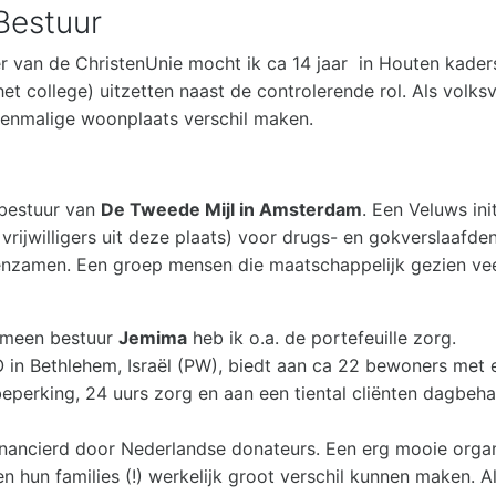
Bestuur
ter van de ChristenUnie mocht ik ca 14 jaar in Houten kader
het college) uitzetten naast de controlerende rol. Als vol
toenmalige woonplaats verschil maken.
 bestuur van
De Tweede Mijl in Amsterdam
. Een Veluws init
rijwilligers uit deze plaats) voor drugs- en gokverslaafden
enzamen. Een groep mensen die maatschappelijk gezien vee
gemeen bestuur
Jemima
heb ik o.a. de portefeuille zorg.
in Bethlehem, Israël (PW), biedt aan ca 22 bewoners met e
beperking, 24 uurs zorg en aan een tiental cliënten dagbeh
nancierd door Nederlandse donateurs. Een erg mooie orga
en hun families (!) werkelijk groot verschil kunnen maken. A