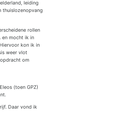
elderland, leiding
en thuislozenopvang
erscheidene rollen
 en mocht ik in
iervoor kon ik in
sis weer vlot
e opdracht om
Eleos (toen GPZ)
nt.
jf. Daar vond ik